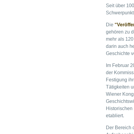
Seit über 10
Schwerpunkt l
Die
“Veröffe
gehören zu d
mehr als 120
darin auch h
Geschichte ve
Im Februar 2
der Kommissi
Festigung ih
Tätigkeiten 
Wiener Kongr
Geschichtswi
Historischen 
etabliert.
Der Bereich d