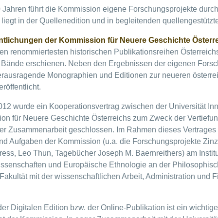
0 Jahren führt die Kommission eigene Forschungsprojekte durch
iegt in der Quellenedition und in begleitenden quellengestützt
ntlichungen der Kommission für Neuere Geschichte Österr
en renommiertesten historischen Publikationsreihen Österreichs
 Bände erschienen. Neben den Ergebnissen der eigenen Fors
erausragende Monographien und Editionen zur neueren österre
röffentlicht.
012 wurde ein Kooperationsvertrag zwischen der Universität In
on für Neuere Geschichte Österreichs zum Zweck der Vertiefu
rer Zusammenarbeit geschlossen. Im Rahmen dieses Vertrages
und Aufgaben der Kommission (u.a. die Forschungsprojekte Zinz
ess, Leo Thun, Tagebücher Joseph M. Baernreithers) am Institut
ssenschaften und Europäische Ethnologie an der Philosophisc
Fakultät mit der wissenschaftlichen Arbeit, Administration und 
er Digitalen Edition bzw. der Online-Publikation ist ein wichtig