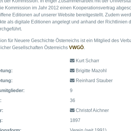
t der Kommission. In enger Zusammenarbeit mit der Universität
die Kommission im Jahr 2012 einen Kooperationsvertrag abgesc
iffene Editionen auf unserer Website bereitgestellt. Zudem wer
kte als digitale Editionen angelegt und anhand der Richtlinien d
rchgeführt.
on für Neuere Geschichte Österreichs ist ein Mitglied des Ver
licher Gesellschaften Österreichs
VWGÖ
.
Kurt Scharr
etung:
Brigitte Mazohl
etung:
Reinhard Stauber
mitglieder:
9
:
36
r:
Christof Aichner
:
1897
ionsform:
Verein (seit 1991)