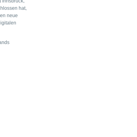
 Innsbruck,
hlossen hat,
den neue
igitalen
bands