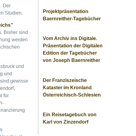
. Der
Projektpräsentation
en Studien.
Baernreither-Tagebücher
eichs”
. Bisher sind
Vom Archiv ins Digitale.
chung werden
Präsentation der Digitalen
ichischen
Edition der Tagebücher
von Joseph Baernreither
nsbruck und
ng und
Der Franziszeische
 sind gewisse
Kataster im Kronland
endorf,
Österreichisch-Schlesien
 für
h-
Finanzierung
Ein Reisetagebuch von
Karl von Zinzendorf
es