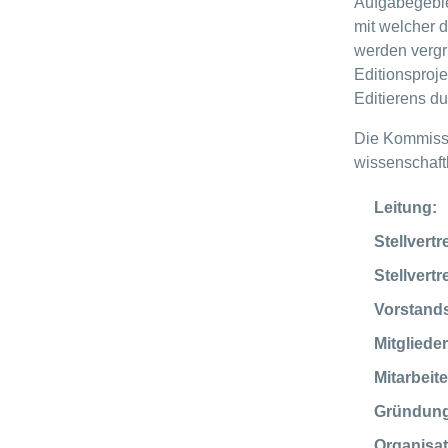
Aufgabegebie
mit welcher 
werden vergr
Editionsproje
Editierens du
Die Kommissi
wissenschaft
Leitung:
Stellvertr
Stellvertr
Vorstands
Mitglieder
Mitarbeite
Gründung
Organisat